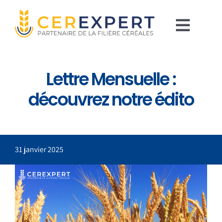
Passer
au
Toggl
contenu
Navig
Accueil
Lettre Mensuelle :
Services
découvrez notre édito
A propos
Blog
31 janvier 2025
Contact