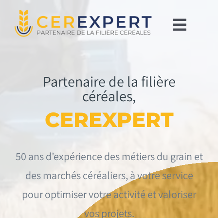
Passer
au
Toggl
contenu
Navig
Accueil
Partenaire de la filière
Services
céréales,
A propos
CEREXPERT
Blog
50 ans d’expérience des métiers du grain et
Contact
des marchés céréaliers, à votre service
pour optimiser votre activité et valoriser
vos projets.