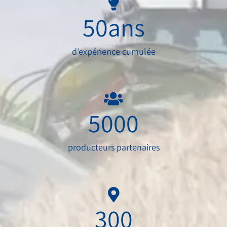
50
ans
d’expérience cumulée
5000
producteurs partenaires
300